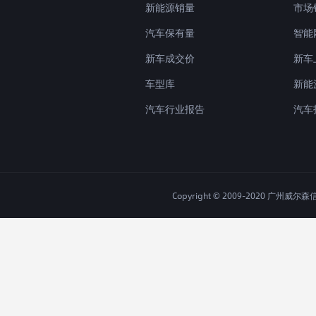
新能源销量
市场
汽车保有量
智能
新车成交价
新车
车型库
新能
汽车行业报告
汽车
Copyright © 2009-2020 广州威尔森信