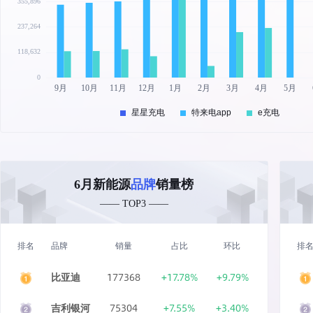
6月新能源
品牌
销量榜
—— TOP3 ——
排名
品牌
销量
占比
环比
排
比亚迪
177368
+17.78%
+9.79%
吉利银河
75304
+7.55%
+3.40%