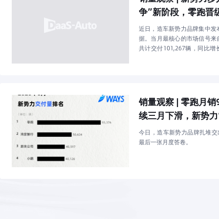
争”新阶段，零跑晋
追、理想承压
近日，造车新势力品牌集中发
据。当月最核心的市场信号来
共计交付101,267辆，同比增
个单月交付突破10万辆的造车
销量观察 | 零跑月
续三月下滑，新势力
了最残酷的时刻
今日，造车新势力品牌扎堆交出
最后一张月度答卷。