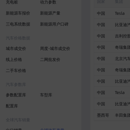
国家
集团
充电桩
动力参数
新能源车报价
新能源产量
中国
Tesla
三电系统数据
新能源用户口碑
中国
比亚迪汽
中国
吉利控股集
汽车价格数据
中国
奇瑞集团 
城市成交价
周度-城市成交价
中国
北京汽
线上价格
二网批发价
中国
奇瑞集团 
二手车价格
中国
比亚迪汽
汽车参数库
中国
Tesla
参数配置库
车型库
中国
比亚迪汽
配置库
墨西哥
丰田集
全球汽车销量